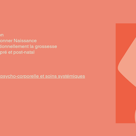
on
 donner Naissance
ionnellement la grossesse
pré et post-natal
psycho-corporelle et soins systémiques