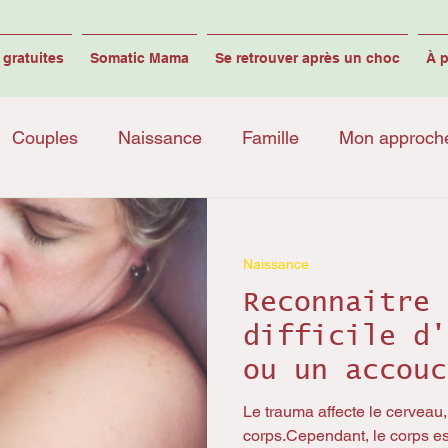
gratuites
Somatic Mama
Se retrouver après un choc
À 
Couples
Naissance
Famille
Mon approch
Naissance
Reconnaitre 
difficile d'
ou un accouc
traumatique
Le trauma affecte le cerveau, l
corps.Cependant, le corps es