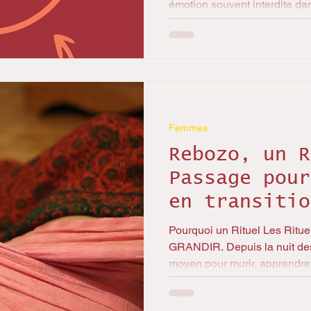
émotion souvent interdite dan
Femmes
Rebozo, un R
Passage pour
en transitio
Pourquoi un Rituel Les Rituel
GRANDIR. Depuis la nuit des
moyen pour murir, apprendre,