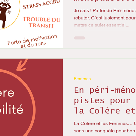
Je sais ! Parler de Pré-ménop
rebuter. C’est justement pour
mettre ce sujet essentiel...
Femmes
En péri-méno
pistes pour 
la Colère et
l'irritabili
La Colère et les Femmes… U
sens une conquête pour bon 