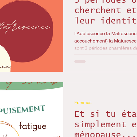
3 périodes o
cherchent et
leur identit
l'Adolescence la Matrescence
accouchement) la Maturesce
sont 3 périodes charnières de 
Femmes
Et si tu éta
simplement e
ménopause...