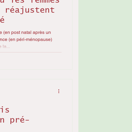
ù les femmes
 réajustent
é
 (en post natal après un
nce (en péri-ménopause)
la...
is
n pré-