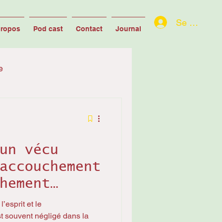
Se connect
propos
Pod cast
Contact
Journal
e
un vécu
accouchement
hement
’esprit et le
t souvent négligé dans la