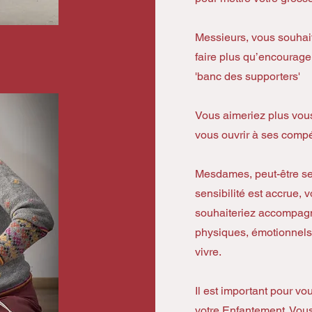
Messieurs, vous souhait
faire plus qu’encourage
'banc des supporters'
Vous aimeriez plus vous 
vous ouvrir à ses comp
Mesdames, peut-être se
sensibilité est accrue, 
souhaiteriez accompag
physiques, émotionnels
vivre.
Il est important pour vo
votre Enfantement. Vous