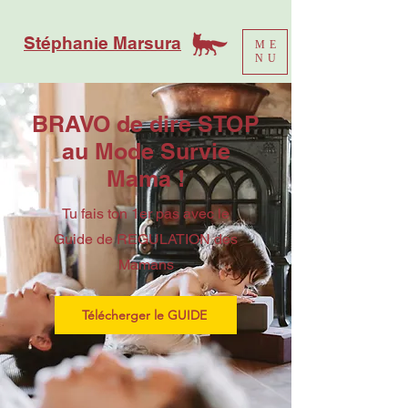
Stéphanie Marsura
ME
NU
BRAVO de dire STOP
au Mode Survie
Mama !
Tu fais ton 1er pas avec le
Guide de
REGULATION des
Mamans
Télécherger le GUIDE